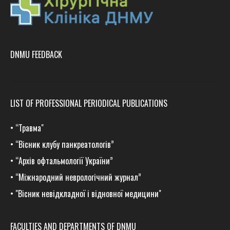
DNMU FEEDBACK
LIST OF PROFESSIONAL PERIODICAL PUBLICATIONS
•
“Травма
"
•
“Вісник клубу панкреатологів”
•
“Архів офтальмології України”
•
“Міжнародний неврологічний журнал”
•
"Вісник невідкладної і відновної медицини"
FACULTIES AND DEPARTMENTS OF DNMU