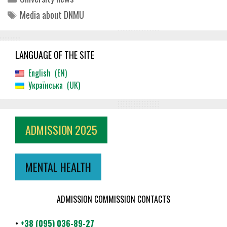
Tags
Media about DNMU
LANGUAGE OF THE SITE
English
EN
Українська
UK
ADMISSION 2025
MENTAL HEALTH
ADMISSION COMMISSION CONTACTS
•
+38 (095) 036-89-27