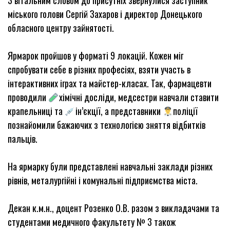
З вітальним словом до присутніх звернулися заступник
міського голови Сергій Захаров і директор Донецького
обласного центру зайнятості.
Ярмарок пройшов у форматі 9 локацій. Кожен міг
спробувати себе в різних професіях, взяти участь в
інтерактивних іграх та майстер-класах. Так, фармацевти
проводили
хімічні досліди, медсестри навчали ставити
крапельниці та
ін’єкції, а представники
поліції
познайомили бажаючих з технологією зняття відбитків
пальців.
На ярмарку були представлені навчальні заклади різних
рівнів, металургійні і комунальні підприємства міста.
Декан к.м.н., доцент Розенко О.В. разом з викладачами та
студентами медичного факультету № 3 також