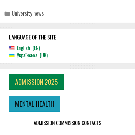
Categories
University news
LANGUAGE OF THE SITE
English
EN
Українська
UK
ADMISSION 2025
MENTAL HEALTH
ADMISSION COMMISSION CONTACTS