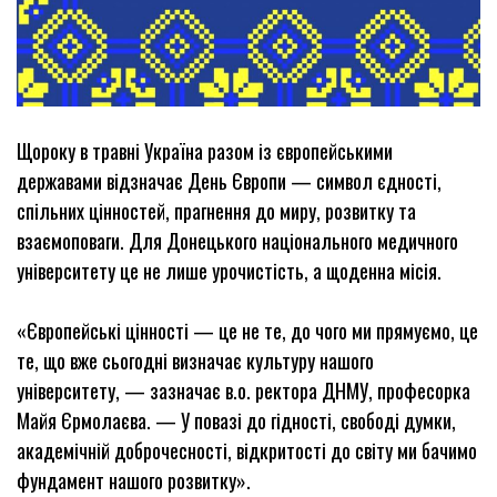
Щороку в травні Україна разом із європейськими
державами відзначає День Європи — символ єдності,
спільних цінностей, прагнення до миру, розвитку та
взаємоповаги. Для Донецького національного медичного
університету це не лише урочистість, а щоденна місія.
«Європейські цінності — це не те, до чого ми прямуємо, це
те, що вже сьогодні визначає культуру нашого
університету, — зазначає в.о. ректора ДНМУ, професорка
Майя Єрмолаєва. — У повазі до гідності, свободі думки,
академічній доброчесності, відкритості до світу ми бачимо
фундамент нашого розвитку».