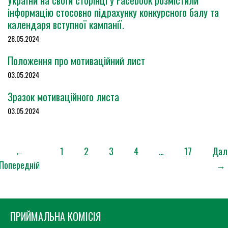
України на своїй сторінці у Facebook розмістили
інформацію стосовно підрахунку конкурсного балу та
календаря вступної кампанії.
28.05.2024
Положення про мотиваційний лист
03.05.2024
Зразок мотиваційного листа
03.05.2024
←
1
2
3
4
…
17
Дал
Попередній
→
ПРИЙМАЛЬНА КОМІСІЯ