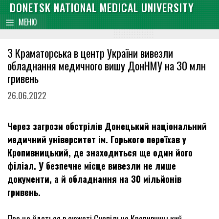
Skip
DONETSK NATIONAL MEDICAL UNIVERSITY
content
to
МЕНЮ
content
З Краматорська в центр України вивезли
обладнання медичного вишу ДонНМУ на 30 млн
гривень
26.06.2022
Через загрози обстрілів Донецький національний
медичний університет ім. Горького переїхав у
Кропивницький, де знаходиться ще один його
філіал. У безпечне місце вивезли не лише
документи, а й обладнання на 30 мільйонів
гривень.
Про це йдеться в сюжеті Суспільне Кропивницький.