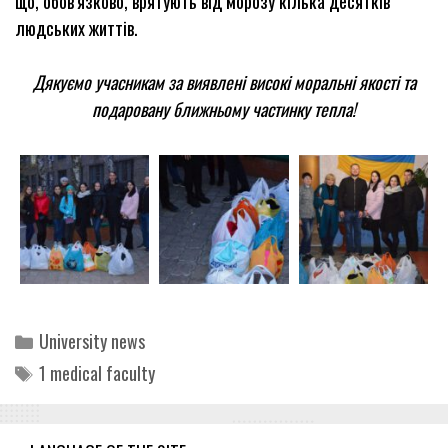
що, обов’язково, врятують від морозу кілька десятків
людських життів.
Дякуємо учасникам за виявлені високі моральні якості та
подаровану ближньому частинку тепла!
Categories
University news
Tags
1 medical faculty