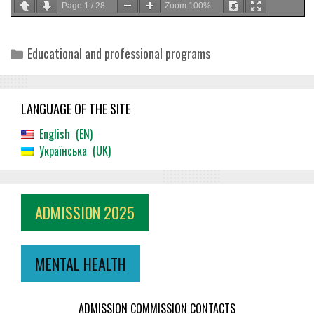
Page
1
/
28
Zoom
100%
Categories
Educational and professional programs
LANGUAGE OF THE SITE
English
EN
Українська
UK
ADMISSION 2025
MENTAL HEALTH
ADMISSION COMMISSION CONTACTS