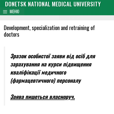
Skip
DONETSK NATIONAL MEDICAL UNIVERSITY
content
to
МЕНЮ
content
Development, specialization and retraining of
doctors
Зразок особистої заяви від осіб
для
зарахування на курси підвищення
кваліфікації медичного
(фармацевтичного) персоналу
Заява пишеться
власноруч
.