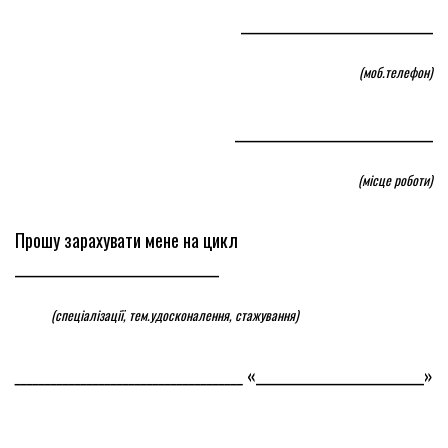
________________________________
(моб.телефон)
_________________________________
(місце роботи)
Прошу зарахувати мене на цикл
__________________________________
(спеціалізації, тем.удосконалення, стажування
)
______________________________________
«____________________________»