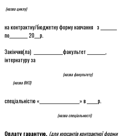
(назва циклу)
на контрактну/бюджетну форму навчання
з _________
по__________ 20___р.
Закінчив(ла) ________________факультет __________,
інтернатуру за
(назва факультету)
(назва ВНЗ)
спеціальністю «______________________» в ______р.
(назва спеціальності)
Оплату гарантую
.
(для курсантів контрактної форми