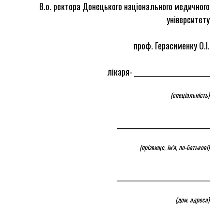
В.о. ректора Донецького національного медичного
університету
проф. Герасименку О.І.
лікаря- __________________________
(спеціальність)
________________________________
(прізвище, ім’я, по-батькові)
________________________________
(дом. адреса)