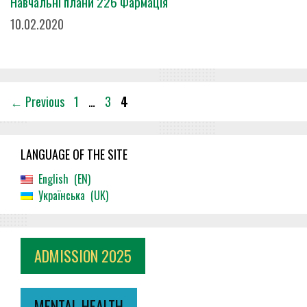
Навчальні плани 226 Фармація
10.02.2020
Page
Page
Page
←
Previous
1
…
3
4
LANGUAGE OF THE SITE
English
EN
Українська
UK
ADMISSION 2025
MENTAL HEALTH