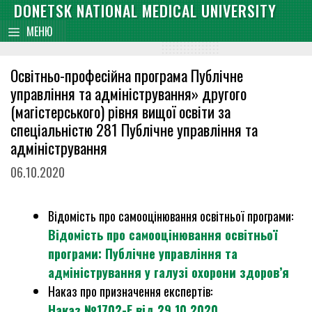
Skip
DONETSK NATIONAL MEDICAL UNIVERSITY
content
to
МЕНЮ
content
Освітньо-професійна програма Публічне
управління та адміністрування» другого
(магістерського) рівня вищої освіти за
спеціальністю 281 Публічне управління та
адміністрування
06.10.2020
Відомість про самооцінювання освітньої програми:
Відомість про самооцінювання освітньої
програми: Публічне управління та
адміністрування у галузі охорони здоров’я
Наказ про призначення експертів:
Наказ №1702-Е від 29.10.2020